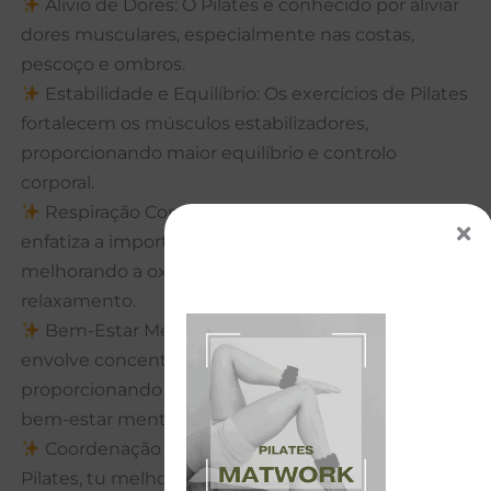
Alívio de Dores: O Pilates é conhecido por aliviar
dores musculares, especialmente nas costas,
pescoço e ombros.
Estabilidade e Equilíbrio: Os exercícios de Pilates
fortalecem os músculos estabilizadores,
proporcionando maior equilíbrio e controlo
corporal.
Respiração Consciente: O Método Pilates
enfatiza a importância da respiração adequada,
melhorando a oxigenação do corpo e promovendo
relaxamento.
Bem-Estar Mental: O Pilates é uma prática que
envolve concentração e consciência corporal,
proporcionando uma sensação de relaxamento e
bem-estar mental.
Coordenação Motora: Com os exercícios de
Pilates, tu melhoras a coordenação dos