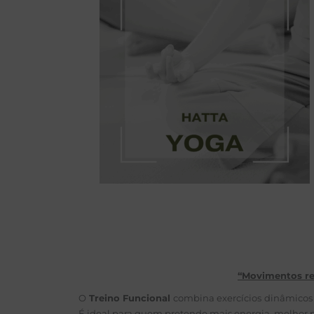
“Movimentos rea
O
Treino Funcional
combina exercícios dinâmicos 
É ideal para quem pretende mais energia, melhor p