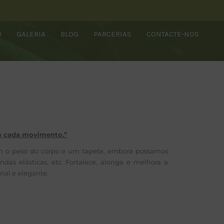
O
GALERIA
BLOG
PARCERIAS
CONTACTE-NOS
 em cada movimento.”
m o peso do corpo e um tapete, embora possamos
das elásticas, etc. Fortalece, alonga e melhora a
nal e elegante.