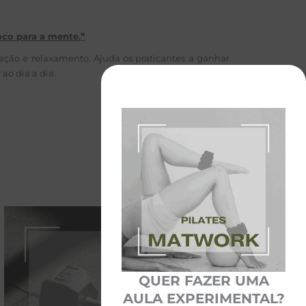
oco para a mente.”
ração e relaxamento. Ajuda os praticantes a ganhar
ao dia a dia.
QUER FAZER UMA
AULA EXPERIMENTAL?