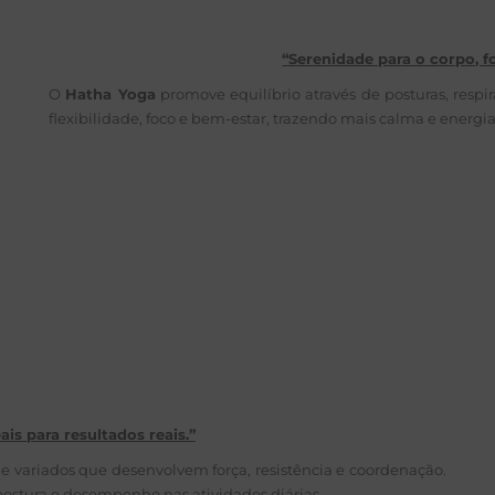
“Serenidade para o corpo, f
O
Hatha Yoga
promove equilíbrio através de posturas, respi
flexibilidade, foco e bem-estar, trazendo mais calma e energia 
is para resultados reais.”
e variados que desenvolvem força, resistência e coordenação.
ostura e desempenho nas atividades diárias.