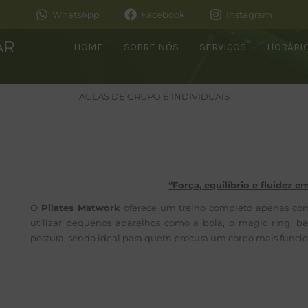
WhatsApp
Facebook
Instagram
AR
HOME
SOBRE NÓS
SERVIÇOS
HORÁRI
AULAS DE GRUPO E INDIVIDUAIS
“Força, equilíbrio e fluidez
O
Pilates Matwork
oferece um treino completo apenas co
utilizar pequenos aparelhos como a bola, o magic ring, ban
postura, sendo ideal para quem procura um corpo mais funcio