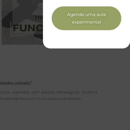
Agende uma aula
experimental
ltados visíveis.”
cícios vigorosos com pausas estratégicas. Queima
ultados rápidos num curto espaço de tempo.